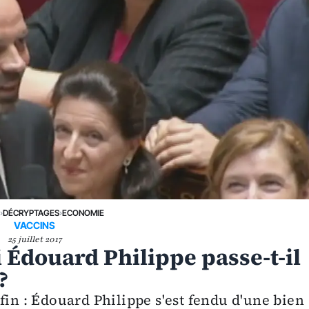
E
›
DÉCRYPTAGES
›
ECONOMIE
VACCINS
25 juillet 2017
 Édouard Philippe passe-t-il
?
fin : Édouard Philippe s'est fendu d'une bien