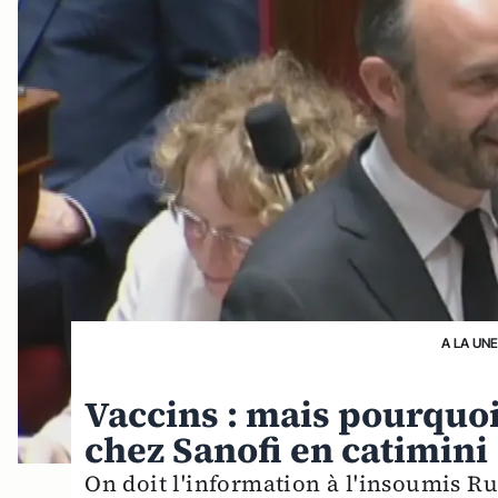
A LA UN
Vaccins : mais pourquoi
chez Sanofi en catimini 
On doit l'information à l'insoumis Ru