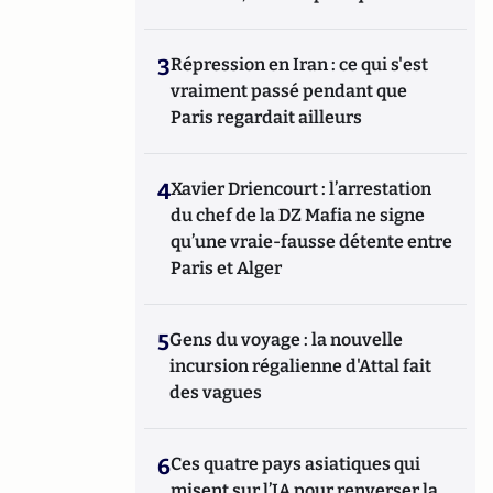
3
Répression en Iran : ce qui s'est
vraiment passé pendant que
Paris regardait ailleurs
4
Xavier Driencourt : l’arrestation
du chef de la DZ Mafia ne signe
qu’une vraie-fausse détente entre
Paris et Alger
5
Gens du voyage : la nouvelle
incursion régalienne d'Attal fait
des vagues
6
Ces quatre pays asiatiques qui
misent sur l’IA pour renverser la