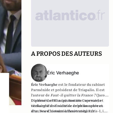
A PROPOS DES AUTEURS
Éric Verhaeghe
Éric Verhaeghe
est le fondateur du
cabinet
Parménide
et président de
Triapalio
. Il est
l'auteur de
Faut-il quitter la France ?
(Jacob-
Duvernet, avril 2012). Son site :
Diplômé de l'Ena (promotion Copernic) et
www.eric-
verhaeghe.fr
titulaire d'une maîtrise de philosophie et
Il vient de créer un nouveau
site :
d'un Dea d'histoire à l'université Paris-I, il
www.lecourrierdesstrateges.fr