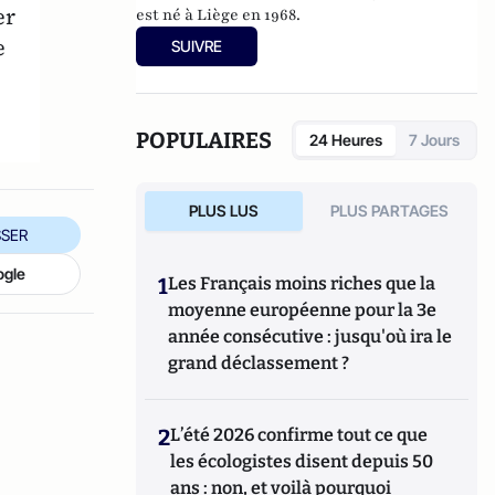
er
est né à Liège en 1968.
e
SUIVRE
POPULAIRES
24 Heures
7 Jours
PLUS LUS
PLUS PARTAGES
SER
ogle
1
Les Français moins riches que la
moyenne européenne pour la 3e
année consécutive : jusqu'où ira le
grand déclassement ?
2
L’été 2026 confirme tout ce que
les écologistes disent depuis 50
ans : non, et voilà pourquoi