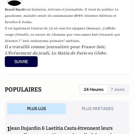
Benoît Rayski
est historien, écrivain et journaliste. Il vient de publier
Le
avec
gauchisme, maladie sénile du communisme
Atlantico Editions et
Eyrolles E-books.
Il est également l'auteur de
Là où vont les cigognes
(Ramsay),
L'affiche
rouge
(Denoël), ou encore de
L'homme que vous aimez haïr
(Grasset)
qui
dénonce l' "anti-sarkozysme primaire" ambiant.
Il a travaillé comme journaliste pour
France Soir
,
L'Événement du jeudi
,
Le Matin de Paris
ou
Globe
.
SUIVRE
POPULAIRES
24 Heures
7 Jours
PLUS LUS
PLUS PARTAGES
1
Jean Dujardin & Laetitia Casta étrennent leurs