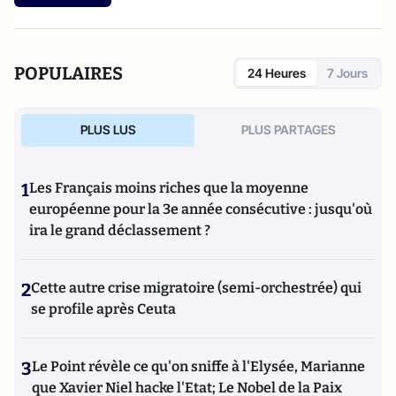
publiés aux éditions Le Bord de l’Eau : Les Territoires
gagnés de la République ? (2019), La femme est l’avenir du
Golfe. Ce que la modernité arabe dit de
nous (2020), Femmes, musulmanes, cadres… Une intégration
POPULAIRES
24 Heures
7 Jours
à la française (2021), et enfin Les Intégrés (2023). Réussites
de la deuxième génération de l’immigration nord-africaine
PLUS LUS
PLUS PARTAGES
1
Les Français moins riches que la moyenne
européenne pour la 3e année consécutive : jusqu'où
ira le grand déclassement ?
2
Cette autre crise migratoire (semi-orchestrée) qui
se profile après Ceuta
3
Le Point révèle ce qu'on sniffe à l'Elysée, Marianne
que Xavier Niel hacke l'Etat; Le Nobel de la Paix