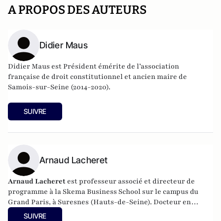
A PROPOS DES AUTEURS
Didier Maus
Didier Maus est Président émérite de l’association
française de droit constitutionnel et ancien maire de
Samois-sur-Seine (2014-2020).
SUIVRE
Arnaud Lacheret
Arnaud Lacheret
est professeur associé et directeur de
programme à la Skema Business School sur le campus du
Grand Paris, à Suresnes (Hauts-de-Seine). Docteur en
science politique, il est l’auteur de quatre livres, tous
SUIVRE