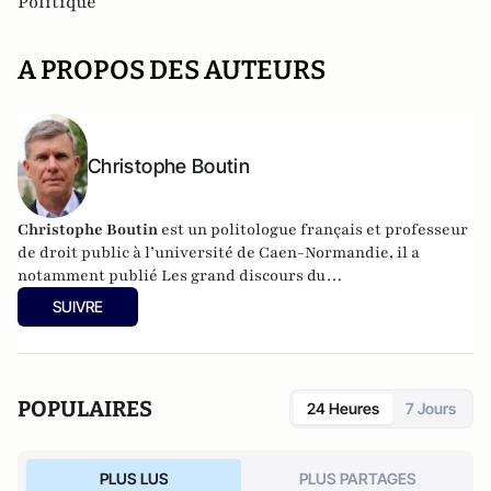
Politique
A PROPOS DES AUTEURS
Christophe Boutin
Christophe Boutin
est un politologue français et professeur
de droit public à l’université de Caen-Normandie, il a
notamment publié
Les grand discours du
XXe siècle
(Flammarion 2009) et co-dirigé
Le dictionnaire
SUIVRE
du conservatisme
(Cerf 2017), le
Le dictionnaire des
populismes
(Cerf 2019) et
Le dictionnaire du progressisme
(Seuil 2022). Christophe Boutin est membre de la Fondation
du Pont-Neuf.
POPULAIRES
24 Heures
7 Jours
PLUS LUS
PLUS PARTAGES