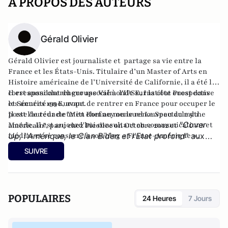
A PROPOS DES AUTEURS
Gérald Olivier
Gérald Olivier est journaliste et partage sa vie entre la
France et les États-Unis. Titulaire d’un Master of Arts en
Histoire américaine de l’Université de Californie, il a été le
correspondant du groupe Valmonde sur la côte ouest dans
Il est aussi chercheur associé à l'IPSE, Institut Prospective
les années 1990, avant de rentrer en France pour occuper le
et Sécurité en Europe.
poste de rédacteur en chef au mensuel Le Spectacle du
Il est l'auteur de
"Mitt Romney ou le renouveau du mythe
"
Cover
Monde. Il est aujourd'hui consultant en communications et
américain"
, paru chez Picollec on Octobre 2012 et
médias et se consacre à son
Up, l'Amérique, le Clan Biden et l'Etat profond
blog « France-Amérique »
" aux
.
éditions Konfident.
SUIVRE
POPULAIRES
24 Heures
7 Jours