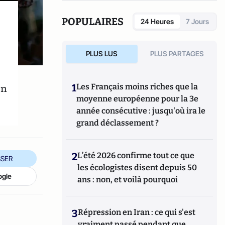
POPULAIRES
24 Heures
7 Jours
PLUS LUS
PLUS PARTAGES
en
1
Les Français moins riches que la
moyenne européenne pour la 3e
année consécutive : jusqu'où ira le
grand déclassement ?
2
L’été 2026 confirme tout ce que
SER
les écologistes disent depuis 50
ogle
ans : non, et voilà pourquoi
3
Répression en Iran : ce qui s'est
vraiment passé pendant que