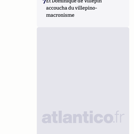
7
Et Dominique de Villepin
accoucha du villepino-
macronisme