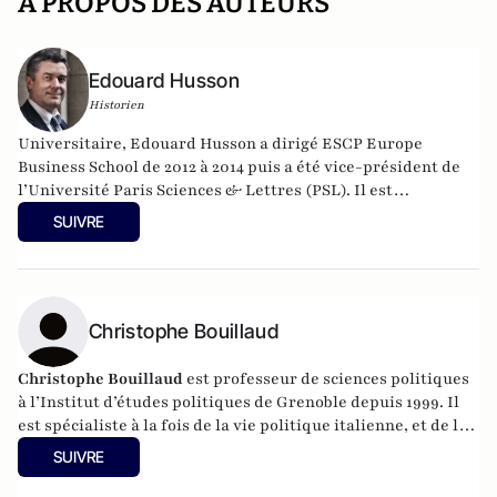
A PROPOS DES AUTEURS
Edouard Husson
Historien
Universitaire, Edouard Husson a dirigé
ESCP Europe
Business School
de 2012 à 2014
puis a été vice-président de
l’Université Paris Sciences & Lettres (
PSL
). Il est
actuellement professeur à l’Institut Franco-Allemand
SUIVRE
d’Etudes Européennes (à l’Université de Cergy-Pontoise).
Spécialiste de l’histoire de l’Allemagne et de l’Europe, il
travaille en particulier sur la modernisation politique des
sociétés depuis la Révolution française. Il est l’auteur
d’ouvrages et de nombreux articles sur l’histoire de
Christophe Bouillaud
l’Allemagne depuis la Révolution française, l’histoire des
mondialisations, l’histoire de la monnaie, l’histoire du
Christophe Bouillaud
est professeur de sciences politiques
nazisme et des autres violences de masse au XXème siècle
à l’Institut d’études politiques de Grenoble depuis 1999. Il
ou l’histoire des relations internationales et des conflits
est spécialiste à la fois de la vie politique italienne, et de la
contemporains. Il écrit en ce moment une biographie de
vie politique européenne, en particulier sous l’angle des
SUIVRE
Benjamin Disraëli.
partis.