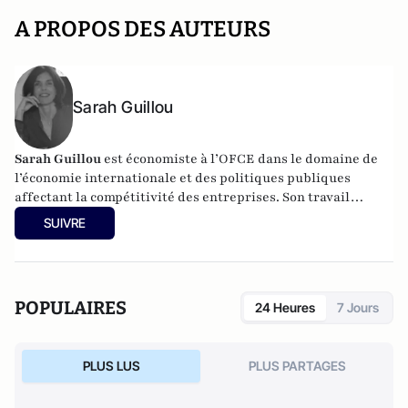
A PROPOS DES AUTEURS
Sarah Guillou
Sarah Guillou
est économiste à l’OFCE dans le domaine de
l’économie internationale et des politiques publiques
affectant la compétitivité des entreprises. Son travail
mobilise l’exploitation statistique de bases de données
SUIVRE
d’entreprises et de salariés ainsi que les données de
commerce international par pays. Une partie de ses
recherches porte sur les politiques industrielles et les
politiques commerciales.
POPULAIRES
24 Heures
7 Jours
PLUS LUS
PLUS PARTAGES