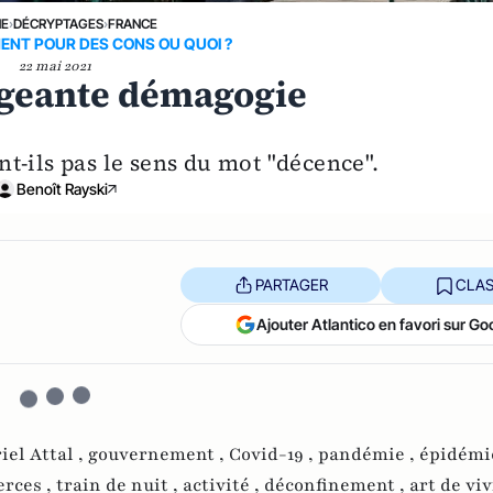
NE
›
DÉCRYPTAGES
›
FRANCE
ENT POUR DES CONS OU QUOI ?
22 mai 2021
fligeante démagogie
t-ils pas le sens du mot "décence".
Benoît Rayski
PARTAGER
CLAS
Ajouter Atlantico en favori sur Go
iel Attal ,
gouvernement ,
Covid-19 ,
pandémie ,
épidémi
rces ,
train de nuit ,
activité ,
déconfinement ,
art de viv