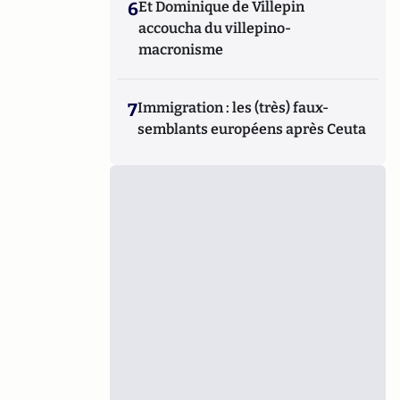
6
Et Dominique de Villepin
accoucha du villepino-
macronisme
7
Immigration : les (très) faux-
semblants européens après Ceuta