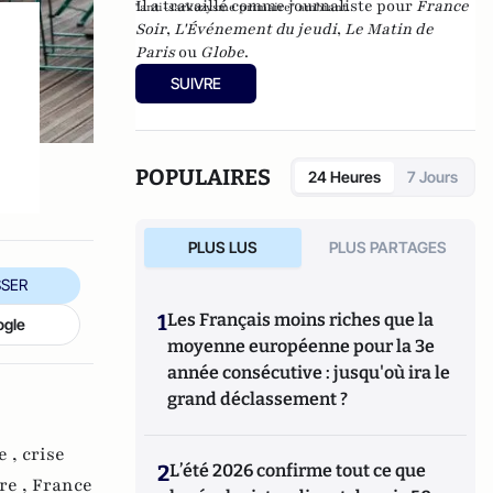
Il a travaillé comme journaliste pour
France
"anti-sarkozysme primaire" ambiant.
Soir
,
L'Événement du jeudi
,
Le Matin de
Paris
ou
Globe
.
SUIVRE
POPULAIRES
24 Heures
7 Jours
PLUS LUS
PLUS PARTAGES
SER
1
Les Français moins riches que la
ogle
moyenne européenne pour la 3e
année consécutive : jusqu'où ira le
grand déclassement ?
e ,
crise
2
L’été 2026 confirme tout ce que
re ,
France