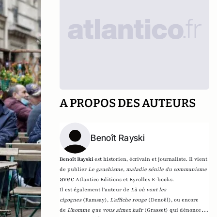
A PROPOS DES AUTEURS
Benoît Rayski
Benoît Rayski
est historien, écrivain et journaliste. Il vient
de publier
Le gauchisme, maladie sénile du communisme
avec
Atlantico Editions et Eyrolles E-books.
Il est également l'auteur de
Là où vont les
cigognes
(Ramsay),
L'affiche rouge
(Denoël), ou encore
de
L'homme que vous aimez haïr
(Grasset)
qui dénonce l'