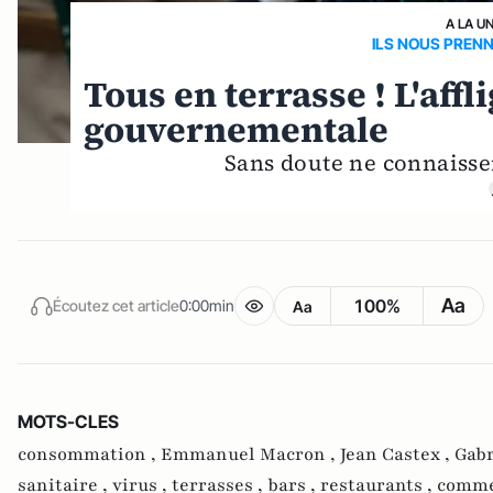
A LA U
ILS NOUS PRENN
Tous en terrasse ! L'af
gouvernementale
Sans doute ne connaissen
Aa
100%
Écoutez cet article
0:00min
Aa
MOTS-CLES
consommation ,
Emmanuel Macron ,
Jean Castex ,
Gabr
sanitaire ,
virus ,
terrasses ,
bars ,
restaurants ,
comme