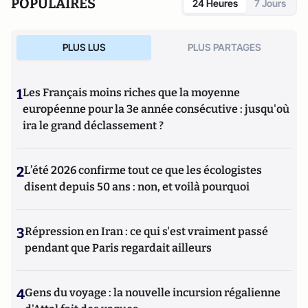
POPULAIRES
24 Heures
7 Jours
d’ouvrages et de nombreux articles sur l’histoire de
l’Allemagne depuis la Révolution française, l’histoire des
mondialisations, l’histoire de la monnaie, l’histoire du
PLUS LUS
PLUS PARTAGES
nazisme et des autres violences de masse au XXème siècle
ou l’histoire des relations internationales et des conflits
contemporains. Il écrit en ce moment une biographie de
1
Les Français moins riches que la moyenne
Benjamin Disraëli.
européenne pour la 3e année consécutive : jusqu'où
ira le grand déclassement ?
2
L’été 2026 confirme tout ce que les écologistes
disent depuis 50 ans : non, et voilà pourquoi
3
Répression en Iran : ce qui s'est vraiment passé
pendant que Paris regardait ailleurs
4
Gens du voyage : la nouvelle incursion régalienne