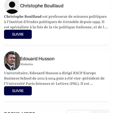
Christophe Bouillaud
Christophe Bouillaud
est professeur de sciences politiques
à l’Institut d’études politiques de Grenoble depuis 1999. Il
est spécialiste à la fois de la vie politique italienne, et de la
vie politique européenne, en particulier sous l’angle des
SUIVRE
partis.
Edouard Husson
Historien
Universitaire, Edouard Husson a dirigé
ESCP Europe
Business School
de 2012 à 2014
puis a été vice-président de
l’Université Paris Sciences & Lettres (
PSL
). Il est
actuellement professeur à l’Institut Franco-Allemand
SUIVRE
d’Etudes Européennes (à l’Université de Cergy-Pontoise).
Spécialiste de l’histoire de l’Allemagne et de l’Europe, il
travaille en particulier sur la modernisation politique des
sociétés depuis la Révolution française. Il est l’auteur