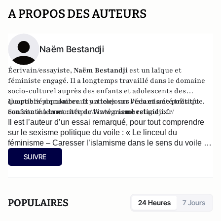
A PROPOS DES AUTEURS
Naëm Bestandji
Écrivain/essayiste,
Naëm Bestandji
est un laïque et
féministe engagé. Il a longtemps travaillé dans le domaine
socio-culturel auprès des enfants et adolescents des
quartiers populaires. Il y a toujours vécu et a été très tôt
Il a publié de nombreux articles sur l’islamisme politique.
confronté à la montée de l'intégrisme religieux.
Son site internet :
https://www.naembestandji.fr/
Il est l’auteur d’un essai remarqué, pour tout comprendre
sur le sexisme politique du voile : « Le linceul du
féminisme – Caresser l’islamisme dans le sens du voile »
(éditions Séramis, novembre 2021).
SUIVRE
POPULAIRES
24 Heures
7 Jours