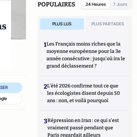
POPULAIRES
24 Heures
7 Jours
as
PLUS LUS
PLUS PARTAGES
1
Les Français moins riches que la
moyenne européenne pour la 3e
année consécutive : jusqu'où ira le
grand déclassement ?
2
L’été 2026 confirme tout ce que
SER
les écologistes disent depuis 50
ogle
ans : non, et voilà pourquoi
3
Répression en Iran : ce qui s'est
vraiment passé pendant que
Paris regardait ailleurs