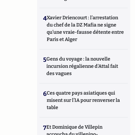
4
Xavier Driencourt : l’arrestation
du chef de la DZ Mafia ne signe
qu’une vraie-fausse détente entre
Paris et Alger
5
Gens du voyage : la nouvelle
incursion régalienne d'Attal fait
des vagues
6
Ces quatre pays asiatiques qui
misent sur l’IA pour renverser la
table
7
Et Dominique de Villepin
accoucha du villepino-