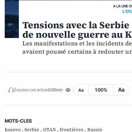
A LA UNE
›
D
L'OT
Tensions avec la Serbie 
de nouvelle guerre au 
Les manifestations et les incidents de
avaient poussé certains à redouter u
Aa
100%
Écoutez cet article
0:00min
Aa
MOTS-CLES
kosovo ,
Serbie ,
OTAN ,
frontières ,
Russie