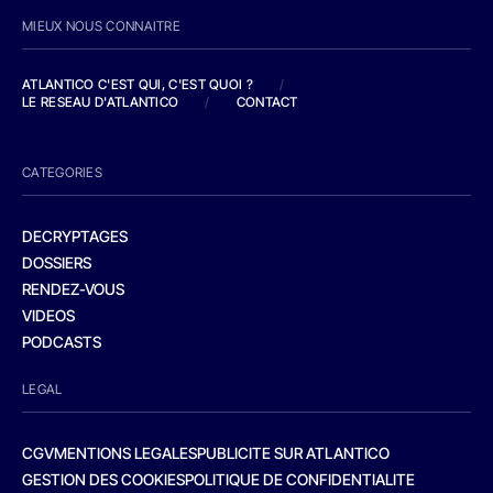
MIEUX NOUS CONNAITRE
ATLANTICO C'EST QUI, C'EST QUOI ?
/
LE RESEAU D'ATLANTICO
/
CONTACT
CATEGORIES
DECRYPTAGES
DOSSIERS
RENDEZ-VOUS
VIDEOS
PODCASTS
LEGAL
CGV
MENTIONS LEGALES
PUBLICITE SUR ATLANTICO
GESTION DES COOKIES
POLITIQUE DE CONFIDENTIALITE