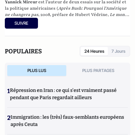
Yannick Mireur
est l’auteur de deux essais sur la société et
la politique américaines (
Après Bush: Pourquoi l'Amérique
ne changera pas
, 2008, préface de Hubert Védrine,
Le monde
d’Obama
, 2011). Il fut le fondateur et rédacteur en chef de
SUIVRE
Politique Américaine
, revue française de référence sur les
Etats-Unis, et intervient régulièrement dans les médias sur
les questions américaines. Son dernier ouvrage,
Hausser le
ton !
, porte sur le débat public français (2014).
POPULAIRES
24 Heures
7 Jours
PLUS LUS
PLUS PARTAGES
1
Répression en Iran : ce qui s'est vraiment passé
pendant que Paris regardait ailleurs
2
Immigration : les (très) faux-semblants européens
après Ceuta