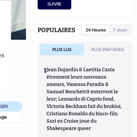
améliorer la représentation des femmes
auprès de l’EDHEC Center for Family
SUIVRE
dans les médias.
Business.
POPULAIRES
24 Heures
7 Jours
PLUS LUS
PLUS PARTAGES
es
1
Jean Dujardin & Laetitia Casta
étrennent leurs nouveaux
amours, Vanessa Paradis &
Samuel Benchetrit enterrent le
leur; Leonardo di Caprio fond,
Victoria Beckham fait du brukini,
SER
Cristiano Ronaldo du bisco-fils;
ogle
Suri ex Cruise joue du
Shakespeare queer