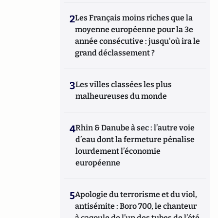
2
Les Français moins riches que la
moyenne européenne pour la 3e
année consécutive : jusqu'où ira le
grand déclassement ?
3
Les villes classées les plus
malheureuses du monde
4
Rhin & Danube à sec : l’autre voie
d’eau dont la fermeture pénalise
lourdement l’économie
européenne
5
Apologie du terrorisme et du viol,
antisémite : Boro 700, le chanteur
à cagoule de l’un des tubes de l’été