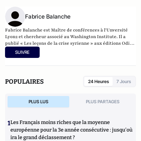
Fabrice Balanche
Fabrice Balanche est Maître de conférences à l'Unversité
Lyon2 et chercheur associé au Washington Institute. Il a
publié « Les leçons de la crise syrienne » aux éditions Odile
Jacob, 2024, pour lequel il a obtenu le prix de Géopolitique
SUIVRE
2024 de la part du ministère de la Défense.
POPULAIRES
24 Heures
7 Jours
PLUS LUS
PLUS PARTAGES
1
Les Français moins riches que la moyenne
européenne pour la 3e année consécutive : jusqu'où
ira le grand déclassement ?