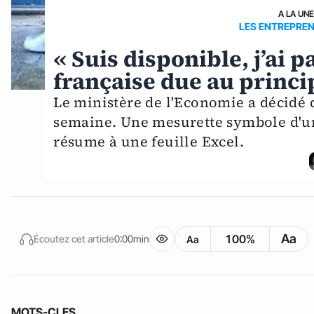
A LA UN
LES ENTREPRE
« Suis disponible, j’ai p
française due au princi
Le ministère de l'Economie a décidé 
semaine. Une mesurette symbole d'u
résume à une feuille Excel.
Aa
100%
Écoutez cet article
0:00min
Aa
MOTS-CLES