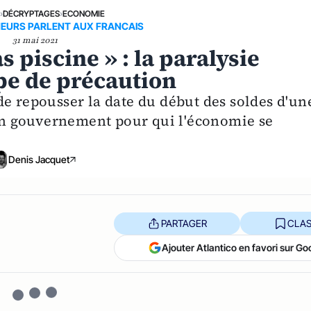
E
›
DÉCRYPTAGES
›
ECONOMIE
NEURS PARLENT AUX FRANCAIS
31 mai 2021
as piscine » : la paralysie
pe de précaution
de repousser la date du début des soldes d'un
n gouvernement pour qui l'économie se
Denis Jacquet
PARTAGER
CLAS
Ajouter Atlantico en favori sur Go