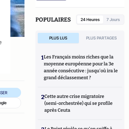
POPULAIRES
24 Heures
7 Jours
PLUS LUS
PLUS PARTAGES
e
1
Les Français moins riches que la
moyenne européenne pour la 3e
année consécutive : jusqu'où ira le
grand déclassement ?
SER
2
Cette autre crise migratoire
ogle
(semi-orchestrée) qui se profile
après Ceuta
Le Point révèle ce qu'on sniffe à