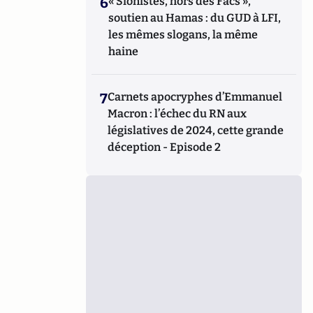
6
« Sionistes, hors des Facs »,
soutien au Hamas : du GUD à LFI,
les mêmes slogans, la même
haine
7
Carnets apocryphes d’Emmanuel
Macron : l’échec du RN aux
législatives de 2024, cette grande
déception - Episode 2