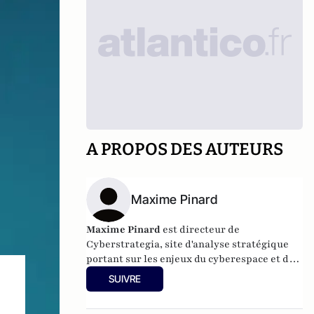
A PROPOS DES AUTEURS
Maxime Pinard
Maxime Pinard
est directeur de
Cyberstrategia
, site d'analyse stratégique
portant sur les enjeux du cyberespace et de
la géopolitique en général. Il est adjoint aux
SUIVRE
formations à l'IRIS, en charge de
l'enseignement à distance et de la formation