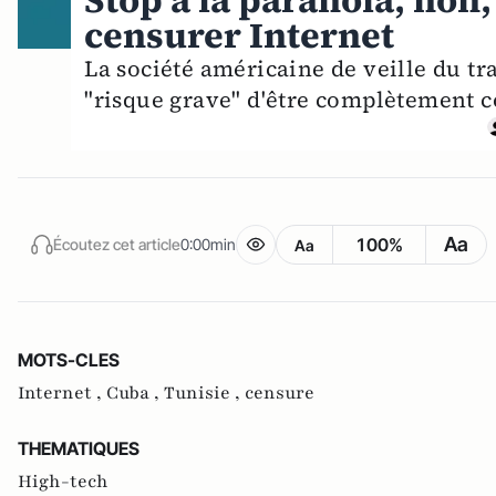
Stop à la paranoïa, non,
censurer Internet
La société américaine de veille du t
"risque grave" d'être complètement c
Aa
100%
Écoutez cet article
0:00min
Aa
MOTS-CLES
Internet ,
Cuba ,
Tunisie ,
censure
THEMATIQUES
High-tech