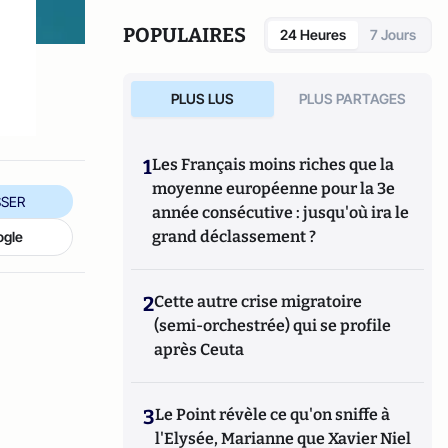
"Action humanitaire : enjeux stratégiques et
gestion de projet".
POPULAIRES
24 Heures
7 Jours
PLUS LUS
PLUS PARTAGES
1
Les Français moins riches que la
moyenne européenne pour la 3e
SER
année consécutive : jusqu'où ira le
grand déclassement ?
ogle
2
Cette autre crise migratoire
(semi-orchestrée) qui se profile
après Ceuta
3
Le Point révèle ce qu'on sniffe à
l'Elysée, Marianne que Xavier Niel