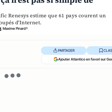
 ça n’est pas si simple de
rafic Renesys estime que 61 pays courent un
oupés d'Internet.
Maxime Pinard
PARTAGER
CLAS
Ajouter Atlantico en favori sur Go