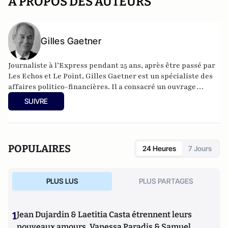
A PROPOS DES AUTEURS
Gilles Gaetner
Journaliste à l’Express pendant 25 ans, après être passé par
Les Echos et Le Point, Gilles Gaetner est un spécialiste des
affaires politico-financières. Il a consacré un ouvrage
remarqué au président de la République, Les 100 jours de
SUIVRE
Macron (Fauves –Editions). Il est également l’auteur d’une
quinzaine de livres parmi lesquels L’Argent facile,
dictionnaire de la corruption en France (Stock), Le roman
d’un séducteur, les secrets de Roland Dumas (Jean-Claude
POPULAIRES
24 Heures
7 Jours
Lattès), La République des imposteurs (L’Archipel), Pilleurs
d’Afrique (Editions du Cerf).
PLUS LUS
PLUS PARTAGES
1
Jean Dujardin & Laetitia Casta étrennent leurs
nouveaux amours, Vanessa Paradis & Samuel