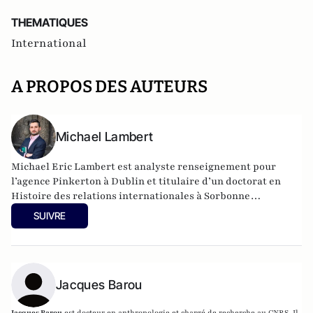
THEMATIQUES
International
A PROPOS DES AUTEURS
Michael Lambert
Michael Eric Lambert est analyste renseignement pour
l’agence Pinkerton à Dublin et titulaire d’un doctorat en
Histoire des relations internationales à Sorbonne
Université en partenariat avec l’INSEAD.
SUIVRE
Jacques Barou
Jacques Barou
est docteur en anthropologie et chargé de recherche au CNRS. Il