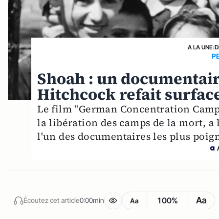
A LA UNE
›
D
P
Shoah : un documentair
Hitchcock refait surfac
Le film "German Concentration Camps 
la libération des camps de la mort, a 
l'un des documentaires les plus poign
Aa
100%
Écoutez cet article
0:00min
Aa