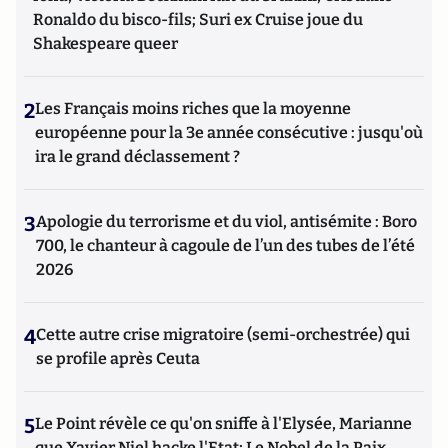
Ronaldo du bisco-fils; Suri ex Cruise joue du
Shakespeare queer
2
Les Français moins riches que la moyenne
européenne pour la 3e année consécutive : jusqu'où
ira le grand déclassement ?
3
Apologie du terrorisme et du viol, antisémite : Boro
700, le chanteur à cagoule de l’un des tubes de l’été
2026
4
Cette autre crise migratoire (semi-orchestrée) qui
se profile après Ceuta
5
Le Point révèle ce qu'on sniffe à l'Elysée, Marianne
que Xavier Niel hacke l'Etat; Le Nobel de la Paix