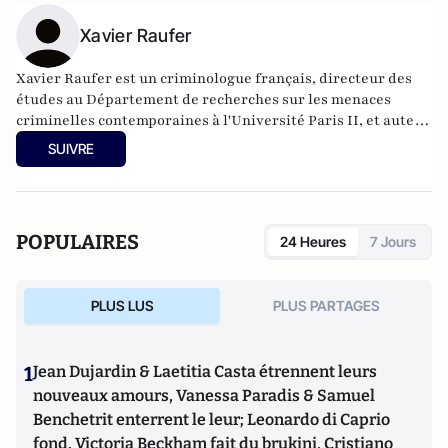
Xavier Raufer
Xavier Raufer est un criminologue français, directeur des
études au Département de recherches sur les menaces
criminelles contemporaines à l'
Université Paris II
, et auteur
de nombreux ouvrages sur le sujet. Dernier en date:
La
SUIVRE
criminalité organisée dans le chaos mondial : mafias,
triades, cartels, clans
. Il est directeur d'études, pôle
sécurité-défense-criminologie du Conservatoire National
des Arts et Métiers.
POPULAIRES
24 Heures
7 Jours
PLUS LUS
PLUS PARTAGES
1
Jean Dujardin & Laetitia Casta étrennent leurs
nouveaux amours, Vanessa Paradis & Samuel
Benchetrit enterrent le leur; Leonardo di Caprio
fond, Victoria Beckham fait du brukini, Cristiano