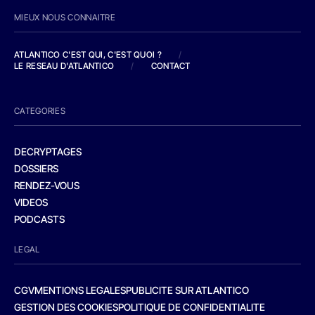
MIEUX NOUS CONNAITRE
ATLANTICO C'EST QUI, C'EST QUOI ?
/
LE RESEAU D'ATLANTICO
/
CONTACT
CATEGORIES
DECRYPTAGES
DOSSIERS
RENDEZ-VOUS
VIDEOS
PODCASTS
LEGAL
CGV
MENTIONS LEGALES
PUBLICITE SUR ATLANTICO
GESTION DES COOKIES
POLITIQUE DE CONFIDENTIALITE