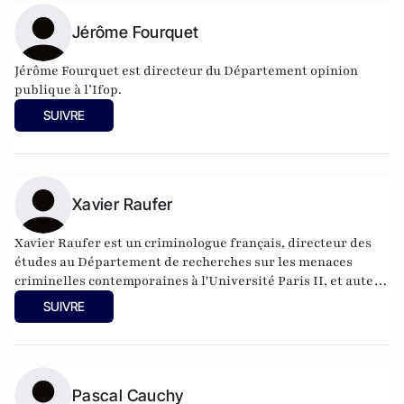
Jérôme Fourquet
Jérôme Fourquet est directeur du Département opinion
publique à l’
Ifop
.
SUIVRE
Xavier Raufer
Xavier Raufer est un criminologue français, directeur des
études au Département de recherches sur les menaces
criminelles contemporaines à l'
Université Paris II
, et auteur
de nombreux ouvrages sur le sujet. Dernier en date:
La
SUIVRE
criminalité organisée dans le chaos mondial : mafias,
triades, cartels, clans
. Il est directeur d'études, pôle
sécurité-défense-criminologie du Conservatoire National
des Arts et Métiers.
Pascal Cauchy