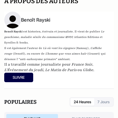
A PROPOS DES AUTEURS
Benoît Rayski
Benoît Rayski
est historien, écrivain et journaliste. Il vient de publier
Le
avec
gauchisme, maladie sénile du communisme
Atlantico Editions et
Eyrolles E-books.
Il est également l'auteur de
Là où vont les cigognes
(Ramsay),
L'affiche
rouge
(Denoël), ou encore de
L'homme que vous aimez haïr
(Grasset)
qui
dénonce l' "anti-sarkozysme primaire" ambiant.
Il a travaillé comme journaliste pour
France Soir
,
L'Événement du jeudi
,
Le Matin de Paris
ou
Globe
.
SUIVRE
POPULAIRES
24 Heures
7 Jours