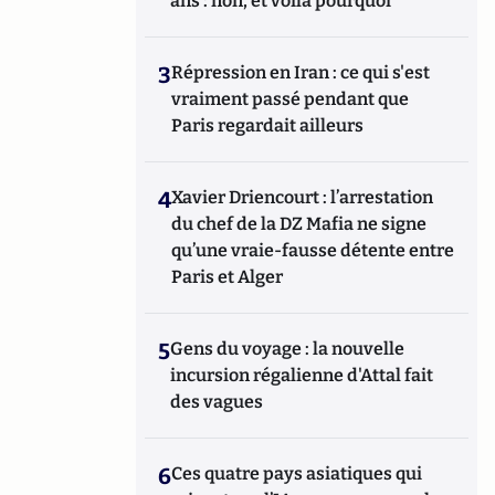
ans : non, et voilà pourquoi
3
Répression en Iran : ce qui s'est
vraiment passé pendant que
Paris regardait ailleurs
4
Xavier Driencourt : l’arrestation
du chef de la DZ Mafia ne signe
qu’une vraie-fausse détente entre
Paris et Alger
5
Gens du voyage : la nouvelle
incursion régalienne d'Attal fait
des vagues
6
Ces quatre pays asiatiques qui