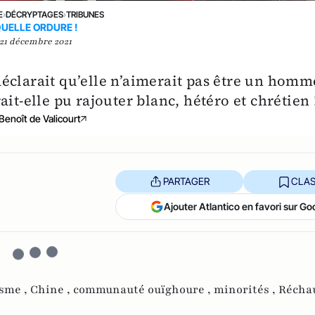
E
›
DÉCRYPTAGES
›
TRIBUNES
UELLE ORDURE !
21 décembre 2021
éclarait qu’elle n’aimerait pas être un homm
it-elle pu rajouter blanc, hétéro et chrétien 
Benoît de Valicourt
PARTAGER
CLAS
Ajouter Atlantico en favori sur Go
isme ,
Chine ,
communauté ouïghoure ,
minorités ,
Récha