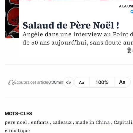
A LA UN
Q
Salaud de Père Noël !
Angèle dans une interview au Point d
de 50 ans aujourd’hui, sans doute aura
Aa
100%
Écoutez cet article
0:00min
Aa
MOTS-CLES
pere noel ,
enfants ,
cadeaux ,
made in China ,
Capital
climatique