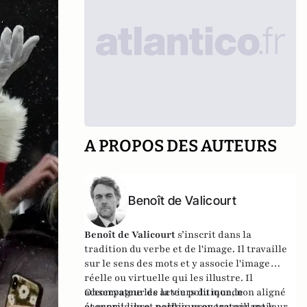
A PROPOS DES AUTEURS
Benoît de Valicourt
Benoît de Valicourt
s’inscrit dans la
tradition du verbe et de l'image. Il travaille
sur le sens des mots et y associe l'image
réelle ou virtuelle qui les illustre. Il
accompagne les acteurs du monde
Observateur de la vie politique, non aligné
économique et politique en travaillant leur
et esprit libre, parfois provocateur mais