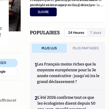
stratégie et leur story-telling et en les
profondément respectueux, il décrypte la
invitant à engager leur probité et leurs
singularité de la classe politique pour
SUIVRE
valeurs sur tous les territoires.
atlantico.fr et est éditorialiste à
lyonmag.fr
.
e
POPULAIRES
24 Heures
7 Jours
!
PLUS LUS
PLUS PARTAGES
SER
1
Les Français moins riches que la
moyenne européenne pour la 3e
ogle
année consécutive : jusqu'où ira le
grand déclassement ?
2
L’été 2026 confirme tout ce que
uffement
les écologistes disent depuis 50