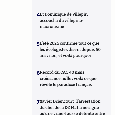
4
Et Dominique de Villepin
accoucha du villepino-
macronisme
5
L’été 2026 confirme tout ce que
les écologistes disent depuis 50
ans : non, et voilà pourquoi
6
Record du CAC 40 mais
croissance nulle : voilà ce que
révèle le paradoxe français
7
Xavier Driencourt : l’arrestation
du chef de la DZ Mafia ne signe
qu’une vraie-fausse détente entre