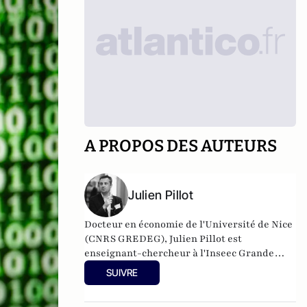
A PROPOS DES AUTEURS
Julien Pillot
Docteur en économie de l'Université de Nice
(CNRS GREDEG), Julien Pillot est
enseignant-chercheur à l'Inseec Grande
Ecole. Il dirige également le pôle de
SUIVRE
valorisation de la recherche de la Faculté du
groupe OMNES Education. Il intervient