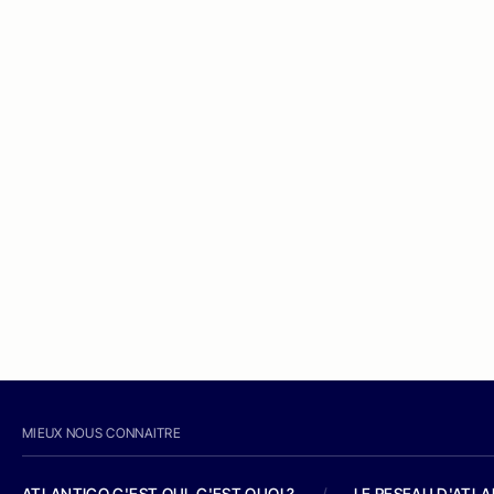
MIEUX NOUS CONNAITRE
ATLANTICO C'EST QUI, C'EST QUOI ?
/
LE RESEAU D'ATL