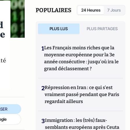
également à l'Université Paris Saclay, ainsi
que ponctuellement dans d'autres
POPULAIRES
24 Heures
7 Jours
Universités. Il s'intéresse principalement à
l'économie et la régulation de la tech et du
d
numérique, aux stratégies concurrentielles,
PLUS LUS
PLUS PARTAGES
ce
et à l'évaluation des impacts économiques,
sociaux et environnementaux de
l'introduction d'une innovation. Son
1
Les Français moins riches que la
expertise porte principalement sur le
moyenne européenne pour la 3e
secteur de la tech, les industries créatives et
lté
année consécutive : jusqu'où ira le
culturelles, l'automobile, ainsi que les
industries de réseau
grand déclassement ?
2
Répression en Iran : ce qui s'est
vraiment passé pendant que Paris
regardait ailleurs
SER
ogle
3
Immigration : les (très) faux-
semblants européens après Ceuta