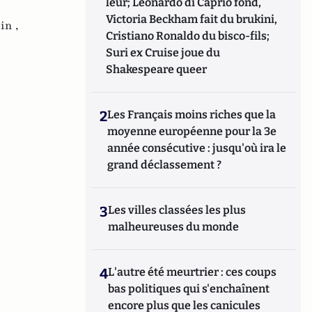
leur; Leonardo di Caprio fond,
Victoria Beckham fait du brukini,
in ,
Cristiano Ronaldo du bisco-fils;
Suri ex Cruise joue du
Shakespeare queer
2
Les Français moins riches que la
moyenne européenne pour la 3e
année consécutive : jusqu'où ira le
grand déclassement ?
3
Les villes classées les plus
malheureuses du monde
4
L'autre été meurtrier : ces coups
bas politiques qui s'enchaînent
encore plus que les canicules