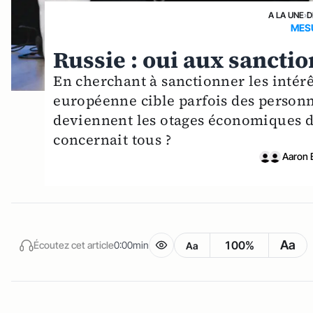
A LA UNE
›
D
MES
Russie : oui aux sanction
En cherchant à sanctionner les intérê
européenne cible parfois des personna
deviennent les otages économiques d’u
concernait tous ?
Aaron 
Aa
100%
Écoutez cet article
0:00min
Aa