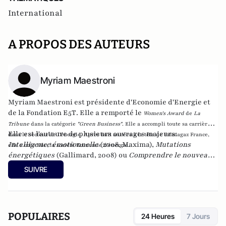
International
A PROPOS DES AUTEURS
Myriam Maestroni
Myriam Maestroni est présidente d'
Economie d'Energi
e et
de
la Fondation E5T
. Elle a remporté le
Women's Award
de
La
Tribune
dans la catégorie
"Green Business"
. Elle a accompli toute sa carrière
Elle est l'auteure de plusieurs ouvrages majeurs:
dans le secteur de l'énergie. Après huit années à la tête de Primagaz France,
Intelligence émotionnelle
(2008, Maxima),
Mutations
elle a crée Ede, la société Economie d'énergie.
énergétiques
(Gallimard, 2008) ou
Comprendre le nouveau
monde de l'énergie
(Maxima, 2013),
Understanding the new energy
SUIVRE
World 2.0
(Dow éditions).
POPULAIRES
24 Heures
7 Jours