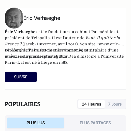
Éric Verhaeghe
Éric Verhaeghe
est le fondateur du
cabinet Parménide
et
président de
Triapalio
. Il est l'auteur de
Faut-il quitter la
France ?
(Jacob-Duvernet, avril 2012). Son site :
www.eric-
verhaeghe.fr
Diplômé de l'Ena (promotion Copernic) et titulaire d'une
Il vient de créer un nouveau site :
www.lecourrierdesstrateges.fr
maîtrise de philosophie et d'un Dea d'histoire à l'université
Paris-I, il est né à Liège en 1968.
SUIVRE
POPULAIRES
24 Heures
7 Jours
PLUS LUS
PLUS PARTAGES