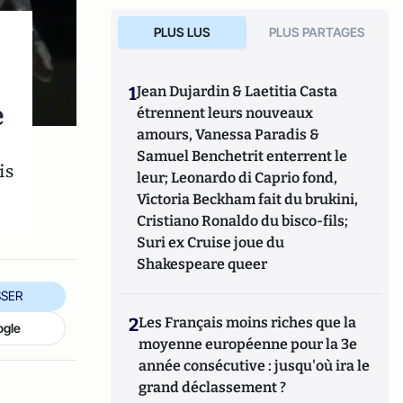
PLUS LUS
PLUS PARTAGES
1
Jean Dujardin & Laetitia Casta
e
étrennent leurs nouveaux
amours, Vanessa Paradis &
Samuel Benchetrit enterrent le
is
leur; Leonardo di Caprio fond,
Victoria Beckham fait du brukini,
Cristiano Ronaldo du bisco-fils;
Suri ex Cruise joue du
Shakespeare queer
SER
2
Les Français moins riches que la
ogle
moyenne européenne pour la 3e
année consécutive : jusqu'où ira le
grand déclassement ?