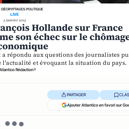
E
›
DÉCRYPTAGES
›
POLITIQUE
LIVE
5 janvier 2015
François Hollande sur France
sume son échec sur le chômag
 économique
t a répondu aux questions des journalistes pu
 l'actualité et évoquant la situation du pays.
Atlantico Rédaction
PARTAGER
CLAS
Ajouter Atlantico en favori sur Go