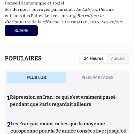
Conseil économique et social.
Ses derniers ouvrages parus sont :
Le Labyrinthe
aux
éditions des Belles Lettres en 2015
, Retraites : le
dictionnaire de la réforme
. L’Harmattan, 2010,
Les enjeux
2012 de A à Z
. L’Harmattan, 2012, et
La retraite en liberté
, au
SUIVRE
Cherche-midi, en janvier 2017.
POPULAIRES
24 Heures
7 Jours
PLUS LUS
PLUS PARTAGES
1
Répression en Iran : ce qui s'est vraiment passé
pendant que Paris regardait ailleurs
2
Les Français moins riches que la moyenne
européenne pour la 3e année consécutive : jusqu'où