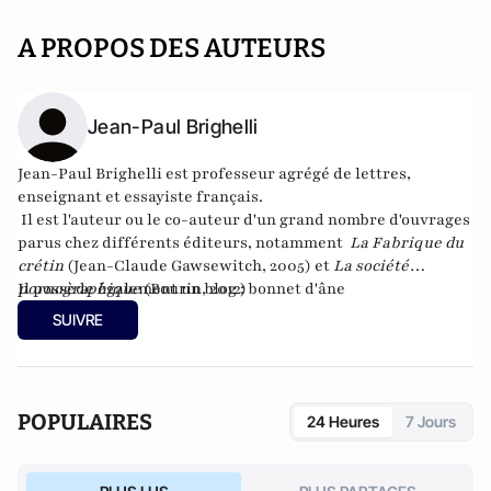
A PROPOS DES AUTEURS
Jean-Paul Brighelli
Jean-Paul Brighelli est professeur agrégé de lettres,
enseignant et essayiste français.
Il est l'auteur ou le co-auteur d'un grand nombre d'ouvrages
parus chez différents éditeurs, notamment
La Fabrique du
crétin
(Jean-Claude Gawsewitch, 2005) et
La société
pornographique
Il possède également un blog :
(Bourin, 2012)
bonnet d'âne
SUIVRE
POPULAIRES
24 Heures
7 Jours