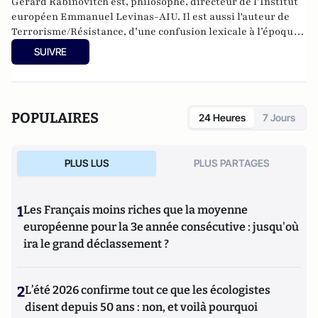
Gérard Rabinovitch est, philosophe, directeur de l’Institut
européen Emmanuel Levinas-AIU. Il est aussi l'auteur de
Terrorisme/Résistance, d’une confusion lexicale à l’époque
des sociétés de masse (éd. Le Bord de l’eau), et de
SUIVRE
Somnambules et Terminators, sur une crise civilisationnelle
contemporaines (éd. Le Bord de l’eau).
POPULAIRES
24 Heures
7 Jours
PLUS LUS
PLUS PARTAGES
1
Les Français moins riches que la moyenne
européenne pour la 3e année consécutive : jusqu'où
ira le grand déclassement ?
2
L’été 2026 confirme tout ce que les écologistes
disent depuis 50 ans : non, et voilà pourquoi