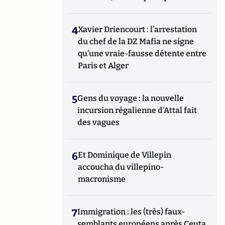
4
Xavier Driencourt : l’arrestation
du chef de la DZ Mafia ne signe
qu’une vraie-fausse détente entre
Paris et Alger
5
Gens du voyage : la nouvelle
incursion régalienne d'Attal fait
des vagues
6
Et Dominique de Villepin
accoucha du villepino-
macronisme
7
Immigration : les (très) faux-
semblants européens après Ceuta