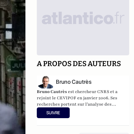
A PROPOS DES AUTEURS
Bruno Cautrès
Bruno Cautrès
est chercheur CNRS et a
rejoint le CEVIPOF en janvier 2006. Ses
recherches portent sur l’analyse des
comportements et des attitudes politiques.
SUIVRE
Au cours des années récentes, il a participé à
différentes recherches françaises ou
européennes portant sur la participation