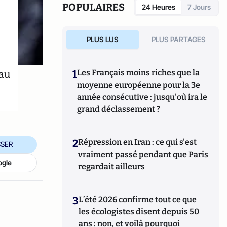
politique, le vote et les élections. Il a
POPULAIRES
24 Heures
7 Jours
développé d’autres directions de recherche
mettant en évidence les clivages sociaux et
politiques liés à l’Europe et à l’intégration
PLUS LUS
PLUS PARTAGES
européenne dans les électorats et les
opinions publiques. Il est notamment
l'auteur de
Les européens aiment-ils
 au
1
Les Français moins riches que la
(toujours) l'Europe ?
(éditions de La
moyenne européenne pour la 3e
Documentation Française, 2014) et
Histoire
année consécutive : jusqu'où ira le
d’une révolution électorale (2015-2018)
avec
Anne Muxel (Classiques Garnier, 2019).
grand déclassement ?
2
Répression en Iran : ce qui s'est
SER
vraiment passé pendant que Paris
ogle
regardait ailleurs
3
L’été 2026 confirme tout ce que
les écologistes disent depuis 50
ans : non, et voilà pourquoi