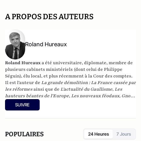
A PROPOS DES AUTEURS
Roland Hureaux
Roland Hureaux
a été universitaire, diplomate, membre de
plusieurs cabinets ministériels (dont celui de Philippe
Séguin), élu local, et plus récemment à la Cour des comptes.
Il est l'auteur de
La grande démolition : La France cassée par
les réformes
ainsi que de
L'actualité du Gaullisme
,
Les
hauteurs béantes de l'Europe
,
Les nouveaux féodaux
,
Gnose
et gnostiques des origines à nos jours
.
SUIVRE
POPULAIRES
24 Heures
7 Jours