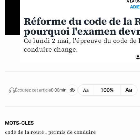
A LA U
ADIE
Réforme du code de la R
pourquoi l'examen devra
Ce lundi 2 mai, l'épreuve du code de 
conduire change.
Aa
100%
Écoutez cet article
0:00min
Aa
MOTS-CLES
code de la route ,
permis de conduire