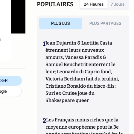
POPULAIRES
24 Heures
7 Jours
PLUS LUS
PLUS PARTAGES
e
1
Jean Dujardin & Laetitia Casta
étrennent leurs nouveaux
amours, Vanessa Paradis &
Samuel Benchetrit enterrent le
leur; Leonardo di Caprio fond,
Victoria Beckham fait du brukini,
SER
Cristiano Ronaldo du bisco-fils;
ogle
Suri ex Cruise joue du
Shakespeare queer
2
Les Français moins riches que la
moyenne européenne pour la 3e