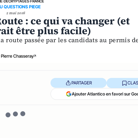
NE
›
DÉCRYPTAGES
›
FRANCE
U QUESTIONS PIEGE
2 mai 2016
oute : ce qui va changer (et
it être plus facile)
la route passée par les candidats au permis d
Pierre Chasseray
PARTAGER
CLAS
Ajouter Atlantico en favori sur Go