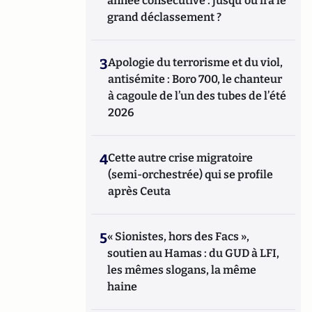
année consécutive : jusqu'où ira le
grand déclassement ?
3
Apologie du terrorisme et du viol,
antisémite : Boro 700, le chanteur
à cagoule de l’un des tubes de l’été
2026
4
Cette autre crise migratoire
(semi-orchestrée) qui se profile
après Ceuta
5
« Sionistes, hors des Facs »,
soutien au Hamas : du GUD à LFI,
les mêmes slogans, la même
haine