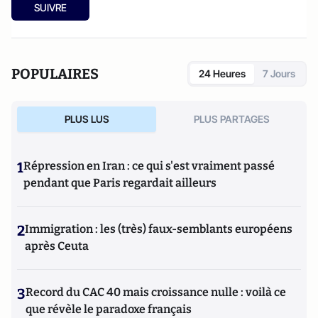
Brouwer, 2022).
SUIVRE
POPULAIRES
24 Heures
7 Jours
PLUS LUS
PLUS PARTAGES
1
Répression en Iran : ce qui s'est vraiment passé
pendant que Paris regardait ailleurs
2
Immigration : les (très) faux-semblants européens
après Ceuta
3
Record du CAC 40 mais croissance nulle : voilà ce
que révèle le paradoxe français