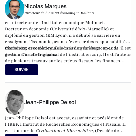
Nicolas Marques
Directeur de l'Institut économique Molinari
est directeur de l'
Institut économique Molinari
.
Docteur en économie (Université d’Aix-Marseille) et
diplômé en gestion (EM Lyon), il a débuté sa carrière en
enseignant l’économie, avant d’exercer des responsabilités
marketing et commerciales dans de grands groupes de
Chercheur associé depuis la création de l’IEM, en 2003, il est
gestion d’actifs français.
devenu Directeur général de l’institut en 2019. Il est l’auteur
de plusieurs travaux sur les enjeux fiscaux, les finances
publiques, la protection sociale ou la contribution des
SUIVRE
entreprises et membre de la Société du Mont Pèlerin.
Jean-Philippe Delsol
Jean-Philippe Delsol est avocat, essayiste et président de
l’IREF, l'Institut de Recherches Economiques et Fiscale. Il
est l'auteur de
Civilisation et libre arbitre
, (Desclée de