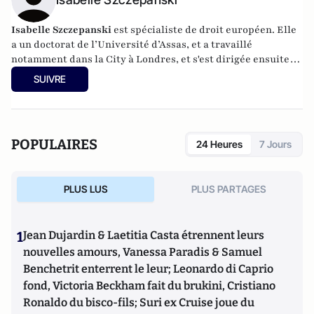
Isabelle Szczepanski
est spécialiste de droit européen. Elle
a un doctorat de l’Université d’Assas, et a travaillé
notamment dans la City à Londres, et s'est dirigée ensuite
vers le journalisme chez ElectronLibre, où elle suit les
SUIVRE
sujets de prospective législative, en France, à Bruxelles et à
l’international, surtout autour de la technologie, des
plateformes et de la culture.
POPULAIRES
24 Heures
7 Jours
PLUS LUS
PLUS PARTAGES
1
Jean Dujardin & Laetitia Casta étrennent leurs
nouvelles amours, Vanessa Paradis & Samuel
Benchetrit enterrent le leur; Leonardo di Caprio
fond, Victoria Beckham fait du brukini, Cristiano
Ronaldo du bisco-fils; Suri ex Cruise joue du