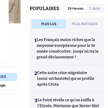
POPULAIRES
24 Heures
7 Jours
PLUS LUS
PLUS PARTAGES
1
Les Français moins riches que la
moyenne européenne pour la 3e
année consécutive : jusqu'où ira le
grand déclassement ?
2
Cette autre crise migratoire
SER
(semi-orchestrée) qui se profile
après Ceuta
ogle
3
Le Point révèle ce qu'on sniffe à
l'Elysée, Marianne que Xavier Niel