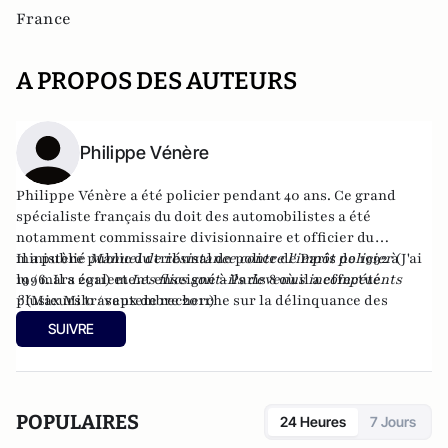
France
A PROPOS DES AUTEURS
Philippe Vénère
Philippe Vénère a été policier pendant 40 ans. Ce grand
spécialiste français du doit des automobilistes a été
notamment commissaire divisionnaire et officier du
ministère public du tribunal de police de Paris de 1992 à
Il a publié
Manuel de résistance contre l'impôt policier
(J'ai
1996. Il a également enseigné à Paris 8 où il a effectué
lu / mars 2011) et
Les flics sont-ils devenus incompétents
plusieurs travaux de recherche sur la délinquance des
?
(Max Milo / septembre 2011)
mineurs.
SUIVRE
POPULAIRES
24 Heures
7 Jours