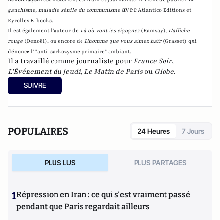
avec
gauchisme, maladie sénile du communisme
Atlantico Editions et
Eyrolles E-books.
Il est également l'auteur de
Là où vont les cigognes
(Ramsay),
L'affiche
rouge
(Denoël), ou encore de
L'homme que vous aimez haïr
(Grasset)
qui
dénonce l' "anti-sarkozysme primaire" ambiant.
Il a travaillé comme journaliste pour
France Soir
,
L'Événement du jeudi
,
Le Matin de Paris
ou
Globe
.
SUIVRE
POPULAIRES
24 Heures
7 Jours
PLUS LUS
PLUS PARTAGES
1
Répression en Iran : ce qui s'est vraiment passé
pendant que Paris regardait ailleurs