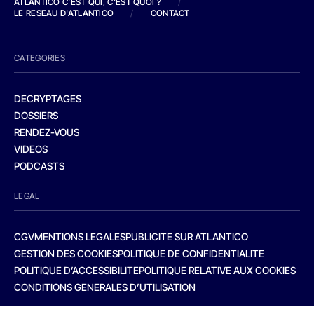
ATLANTICO C'EST QUI, C'EST QUOI ?
/
LE RESEAU D'ATLANTICO
/
CONTACT
CATEGORIES
DECRYPTAGES
DOSSIERS
RENDEZ-VOUS
VIDEOS
PODCASTS
LEGAL
CGV
MENTIONS LEGALES
PUBLICITE SUR ATLANTICO
GESTION DES COOKIES
POLITIQUE DE CONFIDENTIALITE
POLITIQUE D’ACCESSIBILITE
POLITIQUE RELATIVE AUX COOKIES
CONDITIONS GENERALES D’UTILISATION