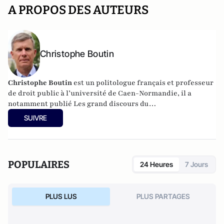
A PROPOS DES AUTEURS
Christophe Boutin
Christophe Boutin
est un politologue français et professeur
de droit public à l’université de Caen-Normandie, il a
notamment publié
Les grand discours du
XXe siècle
(Flammarion 2009) et co-dirigé
Le dictionnaire
SUIVRE
du conservatisme
(Cerf 2017), le
Le dictionnaire des
populismes
(Cerf 2019) et
Le dictionnaire du progressisme
(Seuil 2022). Christophe Boutin est membre de la Fondation
du Pont-Neuf.
POPULAIRES
24 Heures
7 Jours
PLUS LUS
PLUS PARTAGES