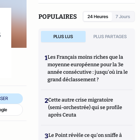
POPULAIRES
24 Heures
7 Jours
s
PLUS LUS
PLUS PARTAGES
n
1
Les Français moins riches que la
moyenne européenne pour la 3e
année consécutive : jusqu'où ira le
grand déclassement ?
SER
2
Cette autre crise migratoire
(semi-orchestrée) qui se profile
ogle
après Ceuta
3
Le Point révèle ce qu'on sniffe à