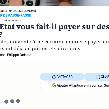
E
›
DÉCRYPTAGES
›
ECONOMIE
R DE PASSE-PASSE
28 avril 2014
tat vous fait-il payer sur de
?
bles doivent d'une certaine manière payer u
 sont déjà acquittés. Explications.
ean-Philippe Delsol
PARTAGER
CLAS
Ajouter Atlantico en favori sur Go