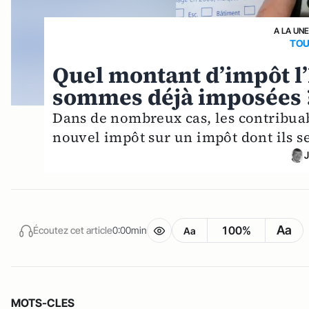
A LA UN
TOU
Quel montant d’impôt l’E
sommes déjà imposées 
Dans de nombreux cas, les contribua
nouvel impôt sur un impôt dont ils se
J
Aa
100%
Écoutez cet article
0:00min
Aa
MOTS-CLES