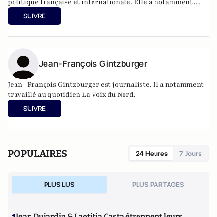
politique française et internationale. Elle a notamment
publié
Sarkozy, itinéraire d'une ambition
(Editions
SUIVRE
l'Archipel, 2003). Elle a également réalisé les documentaires
Femme députée, un homme comme les autres ?
(2014) et
Bruno Le Maire, l'Affranchi
(2015).
Jean-François Gintzburger
Jean- François Gintzburger est journaliste. Il a notamment
travaillé au quotidien La Voix du Nord.
SUIVRE
POPULAIRES
24 Heures
7 Jours
PLUS LUS
PLUS PARTAGES
Jean Dujardin & Laetitia Casta étrennent leurs