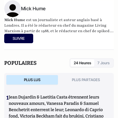
Mick Hume
Mick Hume
est un journaliste et auteur anglais basé à
Londres. Il a été le rédacteur en chef du magazine Living
Marxism à partir de 1988, et le rédacteur en chef de spiked-
online.com à partir de 2001. Il a été chroniqueur au Times
SUIVRE
(Londres) pendant 10 ans. Aujourd'hui, il écrit pour The
European Conservative, Spiked, The Daily Mail et The Sun.
Il est l'auteur, entre autres, de Revolting ! How the
Establishment are Undermining Democracy and What
POPULAIRES
24 Heures
7 Jours
They're Afraid Of (2017) et Trigger Warning : is the Fear of
Being Offensive Killing Free Speech ? (2016), tous deux
publiés par Harper Collins.
PLUS LUS
PLUS PARTAGES
1
Jean Dujardin & Laetitia Casta étrennent leurs
nouveaux amours, Vanessa Paradis & Samuel
Benchetrit enterrent le leur; Leonardo di Caprio
fond, Victoria Beckham fait du brukini, Cristiano