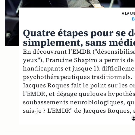
A LA U
B
Quatre étapes pour se d
simplement, sans méd
En découvrant l’EMDR ("désensibili
yeux"), Francine Shapiro a permis de
handicapants et jusque-là difficile
psychothérapeutiques traditionnels. 
Jacques Roques fait le point sur les o
l’EMDR, et dégage quelques hypothès
soubassements neurobiologiques, qui
sais-je ? L'EMDR" de Jacques Roques, 