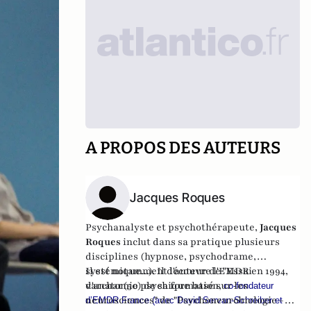
A PROPOS DES AUTEURS
Jacques Roques
Psychanalyste et psychothérapeute,
Jacques
Roques
inclut dans sa pratique plusieurs
disciplines (hypnose, psychodrame,
systémique...). Il découvre l'EMDR en 1994,
Il est notamment l'auteur de "Essai
varchar(50) de sa formation,
d'anatomie psychique basé sur les
co-fondateur
neurosciences" de "Psychoneurobiologie -
d’EMDR France (avec David Servan-Schreiber et