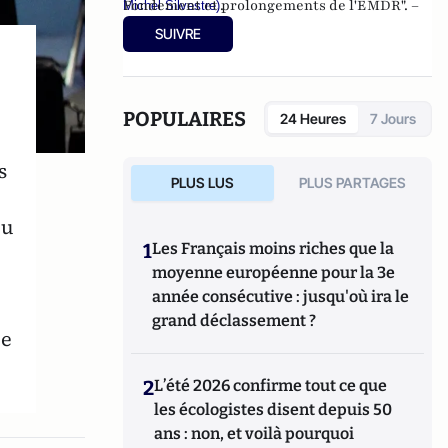
Fondement et prolongements de l'EMDR". –
.
Michel Silvestre)
BoD – 2015 ;
"EMDR : Une révolution
SUIVRE
thérapeutique", 2016, Edition Desclée de
Brouwer
; et de "L
' EMDR", Collection: Que
sais-je ?
, 2016.
POPULAIRES
24 Heures
7 Jours
s
PLUS LUS
PLUS PARTAGES
ou
1
Les Français moins riches que la
moyenne européenne pour la 3e
année consécutive : jusqu'où ira le
grand déclassement ?
ue
2
L’été 2026 confirme tout ce que
les écologistes disent depuis 50
ans : non, et voilà pourquoi