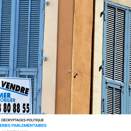
E
›
DÉCRYPTAGES
›
POLITIQUE
ERIES PARLEMENTAIRES