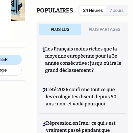
manipule beaucoup, beaucoup de
documents".
POPULAIRES
24 Heures
7 Jours
PLUS LUS
PLUS PARTAGES
1
Les Français moins riches que la
moyenne européenne pour la 3e
SER
année consécutive : jusqu'où ira le
ogle
grand déclassement ?
2
L’été 2026 confirme tout ce que
les écologistes disent depuis 50
ans : non, et voilà pourquoi
3
Répression en Iran : ce qui s'est
vraiment passé pendant que