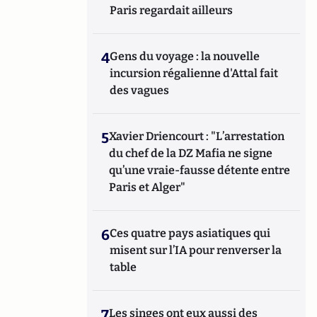
Paris regardait ailleurs
4
Gens du voyage : la nouvelle
incursion régalienne d'Attal fait
des vagues
5
Xavier Driencourt : "L’arrestation
du chef de la DZ Mafia ne signe
qu’une vraie-fausse détente entre
Paris et Alger"
6
Ces quatre pays asiatiques qui
misent sur l’IA pour renverser la
table
7
Les singes ont eux aussi des