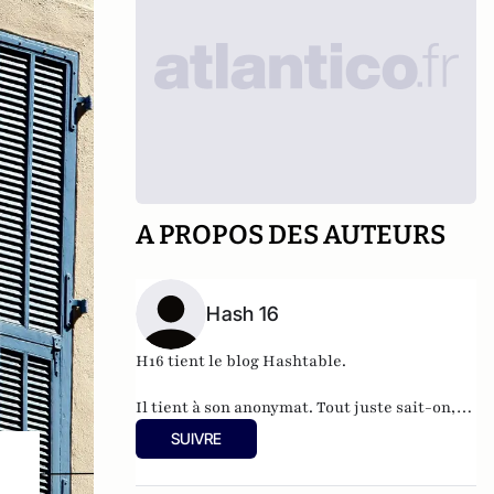
A PROPOS DES AUTEURS
Hash 16
H16 tient le blog
Hashtable
.
Il tient à son anonymat. Tout juste sait-on,
qu'à 37 ans, cet informaticien à l'humour
SUIVRE
acerbe habite en Belgique et travaille pour
"une grosse boutique qui produit, gère et