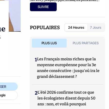
François Bayrou ou encore Ségolène Royal.
(Editions Du Moment, 2014).
SUIVRE
ue
POPULAIRES
24 Heures
7 Jours
s
PLUS LUS
PLUS PARTAGES
1
Les Français moins riches que la
moyenne européenne pour la 3e
année consécutive : jusqu'où ira le
grand déclassement ?
SER
2
L’été 2026 confirme tout ce que
ogle
les écologistes disent depuis 50
ans : non, et voilà pourquoi