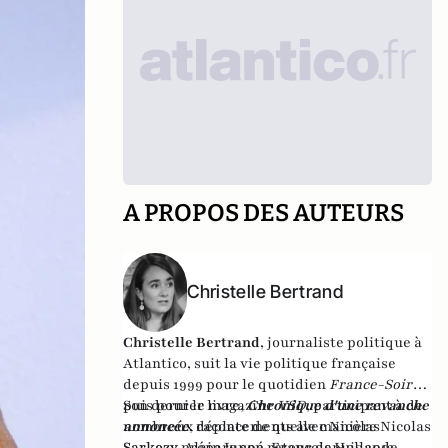
A PROPOS DES AUTEURS
Christelle Bertrand
Christelle Bertrand
, journaliste politique à
Atlantico, suit la vie politique française
depuis 1999 pour le quotidien
France-Soir
,
puis pour le magazine
Son dernier livre,
Chronique d'une revanche
VSD
, participant à de
nombreux déplacements avec Nicolas
annoncée
,
raconte de quelle manière Nicolas
Sarkozy, Alain Juppé, François Hollande,
Sarkozy prépare son retour depuis 2012