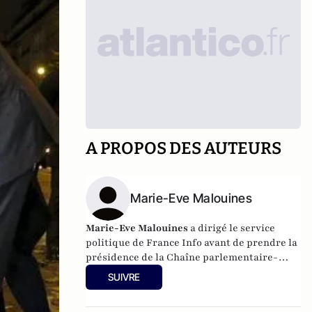
A PROPOS DES AUTEURS
Marie-Eve Malouines
Marie-Eve Malouines
a dirigé le service
politique de France Info avant de prendre la
présidence de la Chaîne parlementaire-
Assemblée nationale en 2015. Elle a
SUIVRE
publié plusieurs livres politiques dont La
Madone et leCulbuto (avec Carl Meeus,