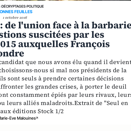
E
›
DÉCRYPTAGES
›
POLITIQUE
ONNES FEUILLES
1 octobre 2016
: de l'union face à la barbari
stions suscitées par les
015 auxquelles François
pondre
candidat que nous avons élu quand il devien
choisissons-nous si mal nos présidents de la
ls sont seuls à prendre certaines décisions
ffronter les grandes crises, à porter le deuil
sont constamment épiés par leurs rivaux, leur
u leurs alliés maladroits.Extrait de "Seul en
aux éditions Stock 1/2
arie-Eve Malouines