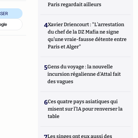
Paris regardait ailleurs
SER
4
Xavier Driencourt : "L’arrestation
ogle
du chef de la DZ Mafia ne signe
qu’une vraie-fausse détente entre
Paris et Alger"
5
Gens du voyage : la nouvelle
incursion régalienne d'Attal fait
des vagues
6
Ces quatre pays asiatiques qui
misent sur l’IA pour renverser la
table
7
Les singes ont eux aussi des