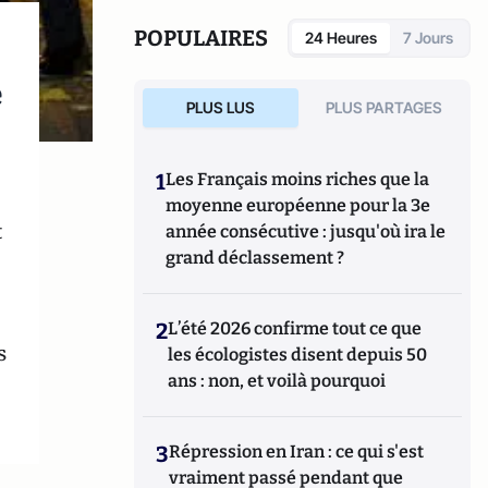
Fayard, 2006), Nicolas Sarkozy, le pouvoir et
la peur (Stock, 2010), et François Hollande
POPULAIRES
24 Heures
7 Jours
ou la Force du gentil (JC Lattès, 2012).
e
PLUS LUS
PLUS PARTAGES
1
Les Français moins riches que la
moyenne européenne pour la 3e
t
année consécutive : jusqu'où ira le
grand déclassement ?
2
L’été 2026 confirme tout ce que
s
les écologistes disent depuis 50
ans : non, et voilà pourquoi
3
Répression en Iran : ce qui s'est
vraiment passé pendant que