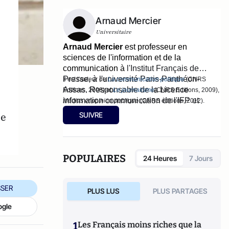
Arnaud Mercier
Universitaire
Arnaud Mercier
est
professeur en
sciences de l'information et de la
communication à
l'Institut Français de
Presse
, à l'université Paris-Panthéon-
Il est l'auteur de
La communication politique
(CNRS
Assas. Responsable de la Licence
Editions, 2008) et
Le journalisme
(CNRS Editions, 2009),
information communication de l'IFP et
Médias et opinion publique
(CNRS éditions, 2012).
c
hercheur au
CARISM
, il est aussi
de
SUIVRE
président du site d'information The
Conversation France.
POPULAIRES
24 Heures
7 Jours
SER
PLUS LUS
PLUS PARTAGES
ogle
1
Les Français moins riches que la