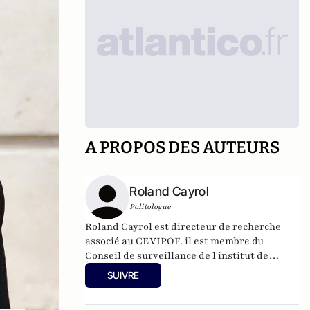
A PROPOS DES AUTEURS
Roland Cayrol
Politologue
Roland Cayrol est directeur de recherche
associé au CEVIPOF. il est membre du
Conseil de surveillance de l'institut de
sondage CSA.
SUIVRE