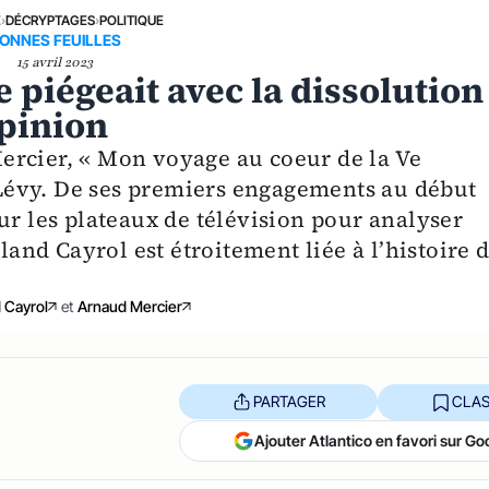
E
›
DÉCRYPTAGES
›
POLITIQUE
ONNES FEUILLES
15 avril 2023
 piégeait avec la dissolution
opinion
ercier, « Mon voyage au coeur de la Ve
Lévy. De ses premiers engagements au début
ur les plateaux de télévision pour analyser
oland Cayrol est étroitement liée à l’histoire 
 Cayrol
et
Arnaud Mercier
PARTAGER
CLAS
Ajouter Atlantico en favori sur Go